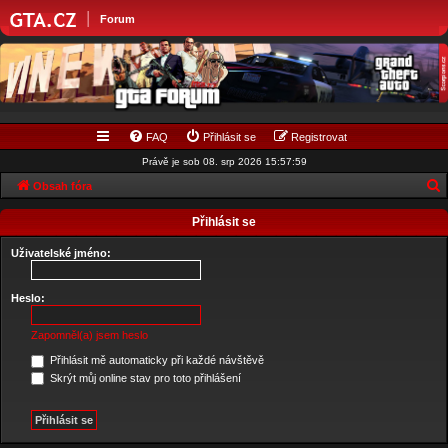
|
Forum
FAQ
Přihlásit se
Registrovat
Právě je sob 08. srp 2026 15:57:59
Obsah fóra
l
Přihlásit se
e
Uživatelské jméno:
d
a
Heslo:
t
Zapomněl(a) jsem heslo
Přihlásit mě automaticky při každé návštěvě
Skrýt můj online stav pro toto přihlášení