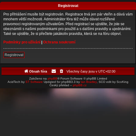
Registrovat
Pro přihlášení musíte být registrován. Registrace trvá jen pár vteřin a dává vám
mnohem větší možnosti. Administrátor fóra též může dávat rozšířené
pravomoci registrovaným uživatelům. Před registrací se ujistěte, že jste se
obeznámili s našimi podmínkami pro použití a s dalšími pravidly a ujednáními.
Také se ujistěte, že si přečtete jakákoliv pravidla, která se na fóru objeví.
Podmínky pro užívání
|
Ochrana soukromí
Registrovat
Obsah fóra
Všechny časy jsou v
UTC+02:00
Založeno na
phpBB
® Forum Software © phpBB Limited
AcidTech by
ST Software
Updated for phpBB3.3 by
Ian Bradley
, SCO edit by ScoKing
Český překlad –
phpBB.cz